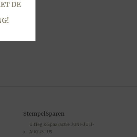
ET DE
NG!
StempelSparen
Uitleg & Spaaractie JUNI-JULI-
AUGUSTUS