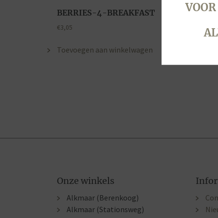
VOOR
BERRIES-4-BREAKFAST
€
3,05
AL
Toevoegen aan winkelwagen
Onze winkels
Info
Alkmaar (Berenkoog)
Con
Alkmaar (Stationsweg)
Nie