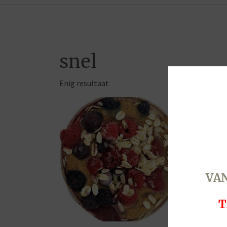
snel
Enig resultaat
VAN
T