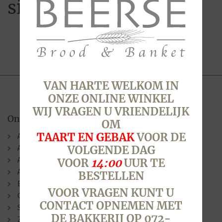
sint snoep
VAN HARTE WELKOM IN
ONZE ONLINE WINKEL
WIJ VRAGEN U VRIENDELIJK
Onze winkels
OM
TAART EN GEBAK
VOOR DE
Alkmaar (Berenkoog)
Alkmaar (Stationsweg)
VOLGENDE DAG
Alkmaar (Laat )
VOOR
14:00
UUR TE
Alkmaar (N.G. Piersonstraat)
BESTELLEN
Bergen
VOOR VRAGEN KUNT U
Oudorp
CONTACT OPNEMEN MET
Sint Pancras
DE BAKKERIJ OP 072-
Zuid-Scharwoude