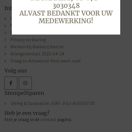
3030348
Informatie
ALVAST BEDANKT VOOR UW
Contact & Openingstijden
MEDEWERKING!
Nieuws
Mijn account
Privacy verklaring
Werken bij Bakkerij Beerse
Allergenenlijst 2023-04-24
Vraag en Antwoord: Hein weet raad
Volg ons
StempelSparen
Uitleg & Spaaractie JUNI-JULI-AUGUSTUS
Heb je een vraag?
Stel je vraag in de
contact
pagina.