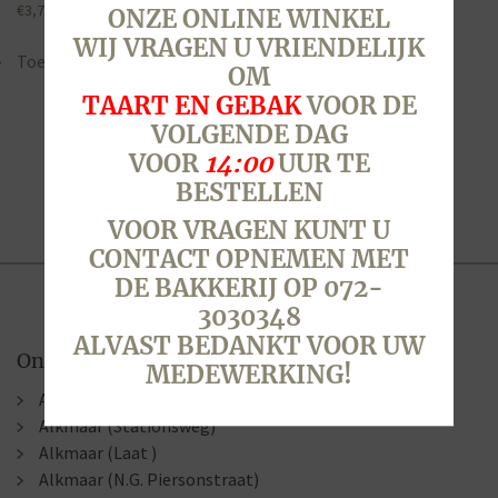
€
3,75
ONZE ONLINE WINKEL
WIJ VRAGEN U VRIENDELIJK
Toevoegen aan winkelwagen
OM
TAART EN GEBAK
VOOR DE
VOLGENDE DAG
VOOR
14:00
UUR TE
BESTELLEN
VOOR VRAGEN KUNT U
CONTACT OPNEMEN MET
DE BAKKERIJ OP 072-
3030348
ALVAST BEDANKT VOOR UW
Onze winkels
MEDEWERKING!
Alkmaar (Berenkoog)
Alkmaar (Stationsweg)
Alkmaar (Laat )
Alkmaar (N.G. Piersonstraat)