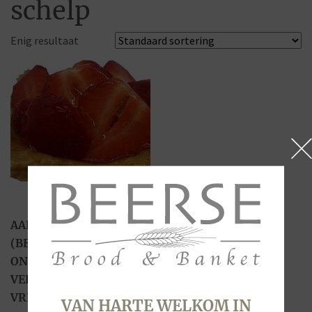
schelp
Enig resultaat
AARDBEIENSCHELP
(BESTELPRODUCT) – IN
ONZE WINKELS
VERKRIJGBAAR OP
VRIJDAG EN ZATERDAG
VAN HARTE WELKOM IN