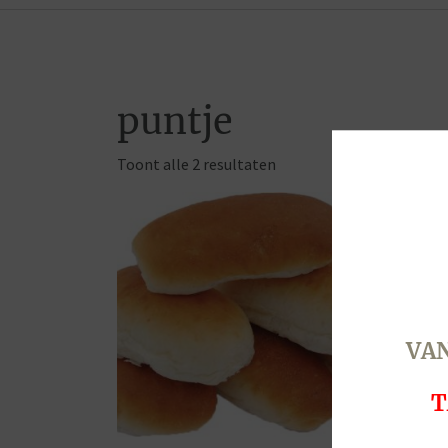
puntje
Toont alle 2 resultaten
VAN
T