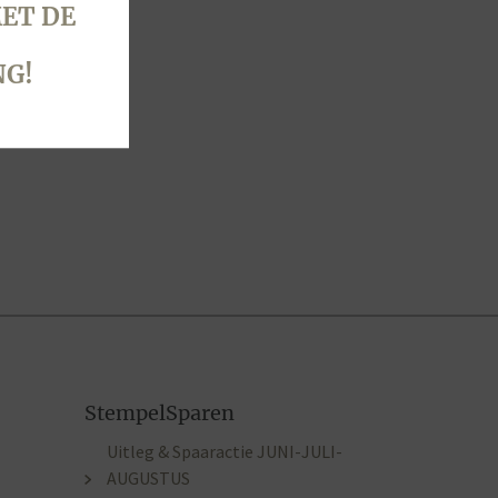
ET DE
NG!
StempelSparen
Uitleg & Spaaractie JUNI-JULI-
AUGUSTUS