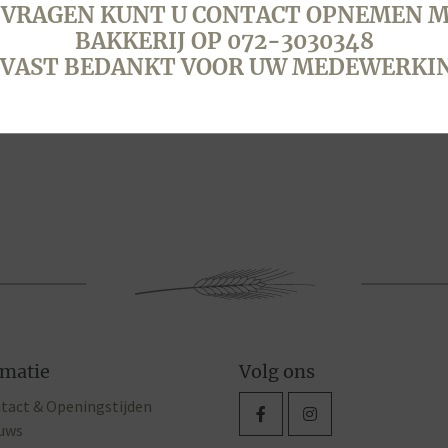
 VRAGEN KUNT U CONTACT OPNEMEN M
 KADET, WIT, 5 STUKS
BAKKERIJ OP 072-3030348
VAST BEDANKT VOOR UW MEDEWERKI
egen aan winkelwagen
rmatie
Volg ons
tact & Openingstijden
uws