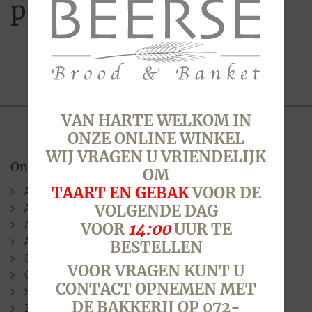
pepernoot
VAN HARTE WELKOM IN
ONZE ONLINE WINKEL
WIJ VRAGEN U VRIENDELIJK
Onze winkels
OM
TAART EN GEBAK
VOOR DE
Alkmaar (Berenkoog)
Alkmaar (Stationsweg)
VOLGENDE DAG
Alkmaar (Laat )
VOOR
14:00
UUR TE
Alkmaar (N.G. Piersonstraat)
BESTELLEN
Bergen
VOOR VRAGEN KUNT U
Oudorp
CONTACT OPNEMEN MET
Sint Pancras
DE BAKKERIJ OP 072-
Zuid-Scharwoude