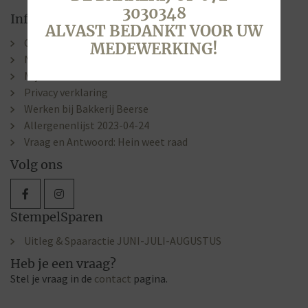
3030348
Informatie
ALVAST BEDANKT VOOR UW
Contact & Openingstijden
MEDEWERKING!
Nieuws
Mijn account
Privacy verklaring
Werken bij Bakkerij Beerse
Allergenenlijst 2023-04-24
Vraag en Antwoord: Hein weet raad
Volg ons
StempelSparen
Uitleg & Spaaractie JUNI-JULI-AUGUSTUS
Heb je een vraag?
Stel je vraag in de
contact
pagina.