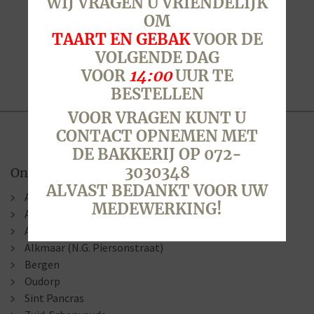
WIJ VRAGEN U VRIENDELIJK
OM
TAART EN GEBAK
VOOR DE
VOLGENDE DAG
VOOR
14:00
UUR TE
BESTELLEN
VOOR VRAGEN KUNT U
CONTACT OPNEMEN MET
DE BAKKERIJ OP 072-
3030348
Onze winkels
ALVAST BEDANKT VOOR UW
Alkmaar (Berenkoog)
MEDEWERKING!
Alkmaar (Stationsweg)
Alkmaar (Laat )
Alkmaar (N.G. Piersonstraat)
Bergen
Oudorp
Sint Pancras