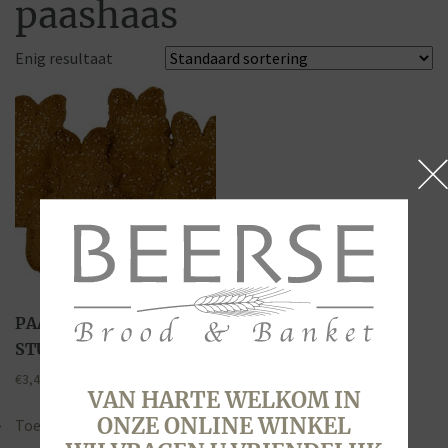
paashaas
Enig resultaat
PAASHAAS KOEK, 4
STUKS
€
3,45
VAN HARTE WELKOM IN
ONZE ONLINE WINKEL
Toevoegen aan winkelwagen