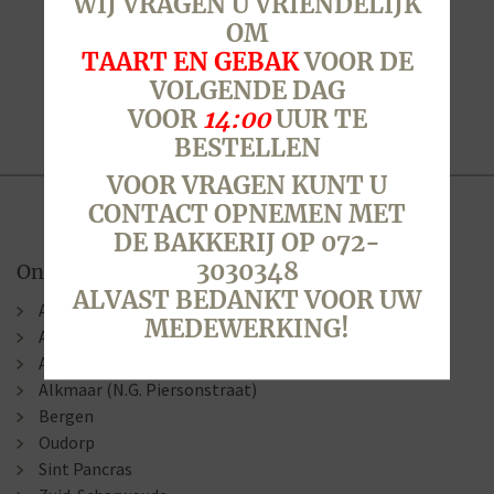
WIJ VRAGEN U VRIENDELIJK
OM
TAART EN GEBAK
VOOR DE
VOLGENDE DAG
VOOR
14:00
UUR TE
BESTELLEN
VOOR VRAGEN KUNT U
CONTACT OPNEMEN MET
DE BAKKERIJ OP 072-
3030348
Onze winkels
ALVAST BEDANKT VOOR UW
Alkmaar (Berenkoog)
MEDEWERKING!
Alkmaar (Stationsweg)
Alkmaar (Laat )
Alkmaar (N.G. Piersonstraat)
Bergen
Oudorp
Sint Pancras