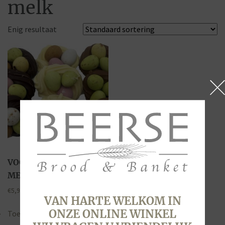
melk
Enig resultaat
VOGELNESTJES PUUR-
MELK-WIT
€
5,95
VAN HARTE WELKOM IN
ONZE ONLINE WINKEL
Toevoegen aan winkelwagen