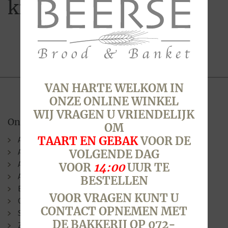
kruidnoot
VAN HARTE WELKOM IN
ONZE ONLINE WINKEL
WIJ VRAGEN U VRIENDELIJK
Onze winkels
OM
TAART EN GEBAK
VOOR DE
Alkmaar (Berenkoog)
Alkmaar (Stationsweg)
VOLGENDE DAG
Alkmaar (Laat )
VOOR
14:00
UUR TE
Alkmaar (N.G. Piersonstraat)
BESTELLEN
Bergen
VOOR VRAGEN KUNT U
Oudorp
CONTACT OPNEMEN MET
Sint Pancras
DE BAKKERIJ OP 072-
Zuid-Scharwoude