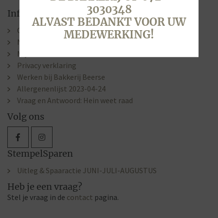
3030348
Informatie
ALVAST BEDANKT VOOR UW
Contact & Openingstijden
MEDEWERKING!
Nieuws
Mijn account
Privacy verklaring
Werken bij Bakkerij Beerse
Allergenenlijst 2023-04-24
Vraag en Antwoord: Hein weet raad
Volg ons
StempelSparen
Uitleg & Spaaractie JUNI-JULI-AUGUSTUS
Heb je een vraag?
Stel je vraag in de
contact
pagina.