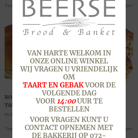
Toevoegen aan winkelwagen
Toevoegen aan winkelwagen
VAN HARTE WELKOM IN
ONZE ONLINE WINKEL
WIJ VRAGEN U VRIENDELIJK
OM
TAART EN GEBAK
VOOR DE
VOLGENDE DAG
ROZIJNEN BOL, WIT
ROZIJNEN BOL, WIT
VOOR
14:00
UUR TE
TARWE, PER STUK
TARWE, 5 STUKS
BESTELLEN
€
0,90
€
4,05
VOOR VRAGEN KUNT U
CONTACT OPNEMEN MET
Toevoegen aan winkelwagen
Toevoegen aan winkelwagen
DE BAKKERIJ OP 072-