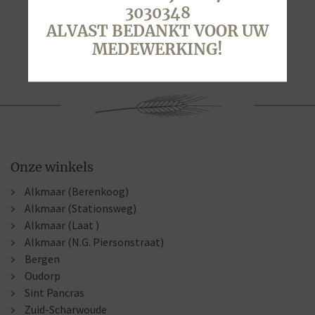
3030348
ALVAST BEDANKT VOOR UW
MEDEWERKING!
Onze winkels
Alkmaar (Berenkoog)
Alkmaar (Stationsweg)
Alkmaar (Laat )
Alkmaar (N.G. Piersonstraat)
Bergen
Oudorp
Sint Pancras
Zuid-Scharwoude