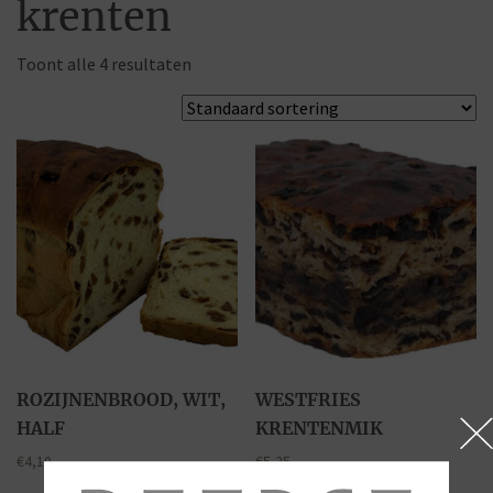
krenten
Toont alle 4 resultaten
ROZIJNENBROOD, WIT,
WESTFRIES
HALF
KRENTENMIK
€
4,10
€
5,25