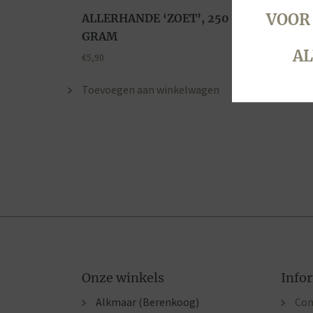
VOOR
ALLERHANDE ‘ZOET’, 250
GRAM
AL
€
5,90
Toevoegen aan winkelwagen
Onze winkels
Info
Alkmaar (Berenkoog)
Con