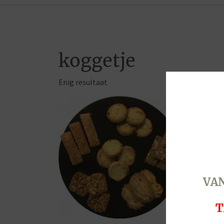
koggetje
Enig resultaat
VAN
T