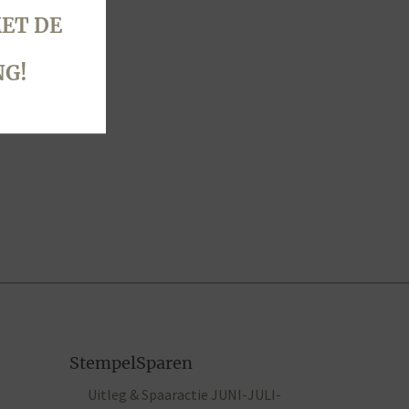
ET DE
NG!
StempelSparen
Uitleg & Spaaractie JUNI-JULI-