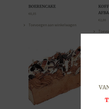
BOERENCAKE
KOFF
AFB
€
8,05
€
2,00
Toevoegen aan winkelwagen
Toevo
VAN
T