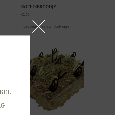
KOFFIEBROODJE
€
2,00
Toevoegen aan winkelwagen
KEL
AG