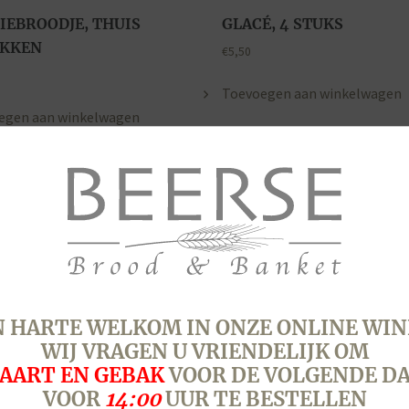
IEBROODJE, THUIS
GLACÉ, 4 STUKS
AKKEN
€
5,50
Toevoegen aan winkelwagen
egen aan winkelwagen
 HARTE WELKOM IN ONZE ONLINE WIN
WIJ VRAGEN U VRIENDELIJK OM
AART EN GEBAK
VOOR DE VOLGENDE D
VOOR
14:00
UUR TE BESTELLEN