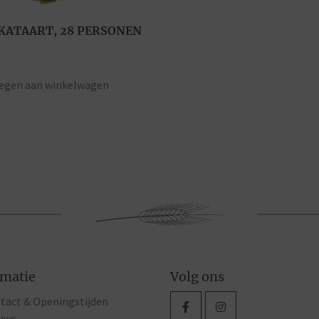
ATAART, 28 PERSONEN
egen aan winkelwagen
rmatie
Volg ons
tact & Openingstijden
uws