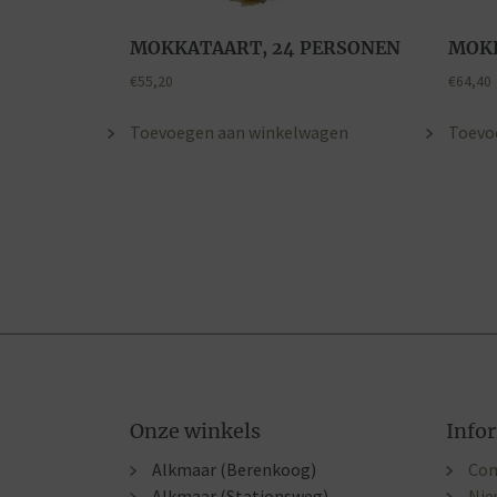
MOKKATAART, 24 PERSONEN
MOKK
€
55,20
€
64,40
Toevoegen aan winkelwagen
Toevo
Onze winkels
Info
Alkmaar (Berenkoog)
Con
Alkmaar (Stationsweg)
Nie