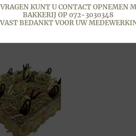
 VRAGEN KUNT U CONTACT OPNEMEN M
ATAART, 12 PERSONEN
MOKKATAART, 16 PERS
BAKKERIJ OP 072-3030348
€
36,80
VAST BEDANKT VOOR UW MEDEWERKI
egen aan winkelwagen
Toevoegen aan winkelwagen