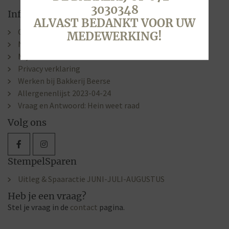
3030348
Informatie
ALVAST BEDANKT VOOR UW
Contact & Openingstijden
MEDEWERKING!
Nieuws
Mijn account
Privacy verklaring
Werken bij Bakkerij Beerse
Allergenenlijst 2023-04-24
Vraag en Antwoord: Hein weet raad
Volg ons
StempelSparen
Uitleg & Spaaractie JUNI-JULI-AUGUSTUS
Heb je een vraag?
Stel je vraag in de
contact
pagina.