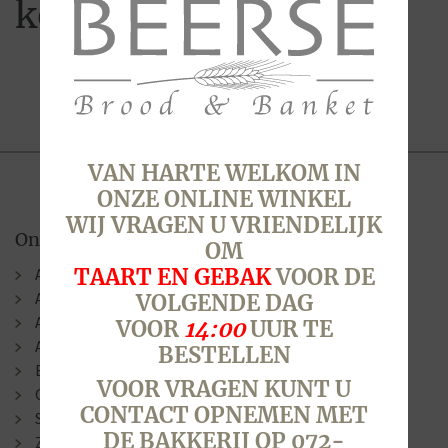
koekjes
VAN HARTE WELKOM IN
ONZE ONLINE WINKEL
WIJ VRAGEN U VRIENDELIJK
Onze winkels
OM
TAART EN GEBAK
VOOR DE
Alkmaar (Berenkoog)
Alkmaar (Stationsweg)
VOLGENDE DAG
Alkmaar (Laat )
VOOR
14:00
UUR TE
Alkmaar (N.G. Piersonstraat)
BESTELLEN
Bergen
VOOR VRAGEN KUNT U
Oudorp
CONTACT OPNEMEN MET
Sint Pancras
DE BAKKERIJ OP 072-
Zuid-Scharwoude