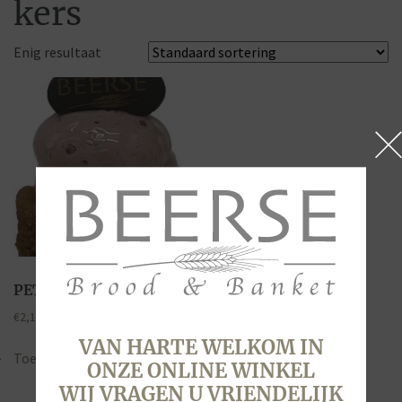
kers
Enig resultaat
PETIT FOUR KERS
€
2,10
VAN HARTE WELKOM IN
Toevoegen aan winkelwagen
ONZE ONLINE WINKEL
WIJ VRAGEN U VRIENDELIJK