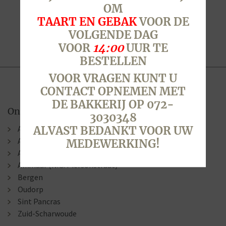
OM
TAART EN GEBAK
VOOR DE
VOLGENDE DAG
VOOR
14:00
UUR TE
BESTELLEN
VOOR VRAGEN KUNT U
CONTACT OPNEMEN MET
DE BAKKERIJ OP 072-
Onze winkels
3030348
Alkmaar (Berenkoog)
ALVAST BEDANKT VOOR UW
Alkmaar (Stationsweg)
MEDEWERKING!
Alkmaar (Laat )
Alkmaar (N.G. Piersonstraat)
Bergen
Oudorp
Sint Pancras
Zuid-Scharwoude