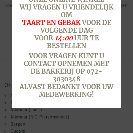
Toevoegen aan winkelwagen
Toevoegen aan winkelwagen
WIJ VRAGEN U VRIENDELIJK
OM
TAART EN GEBAK
VOOR DE
VOLGENDE DAG
VOOR
14:00
UUR TE
BESTELLEN
VOOR VRAGEN KUNT U
CONTACT OPNEMEN MET
DE BAKKERIJ OP 072-
3030348
Onze winkels
ALVAST BEDANKT VOOR UW
MEDEWERKING!
Alkmaar (Berenkoog)
Alkmaar (Stationsweg)
Alkmaar (Laat )
Alkmaar (N.G. Piersonstraat)
Bergen
Oudorp