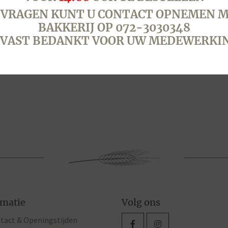
 VRAGEN KUNT U CONTACT OPNEMEN M
GROOM VRUCHTEN
BAKKERIJ OP 072-3030348
T, 12 PERSONEN
VAST BEDANKT VOOR UW MEDEWERKI
egen aan winkelwagen
rmatie
Volg ons
tact & Openingstijden