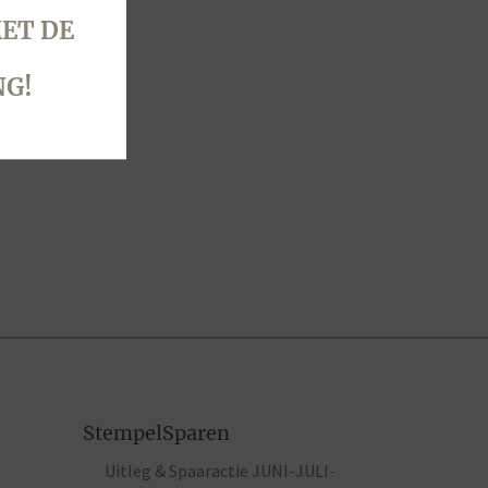
ET DE
NG!
StempelSparen
Uitleg & Spaaractie JUNI-JULI-