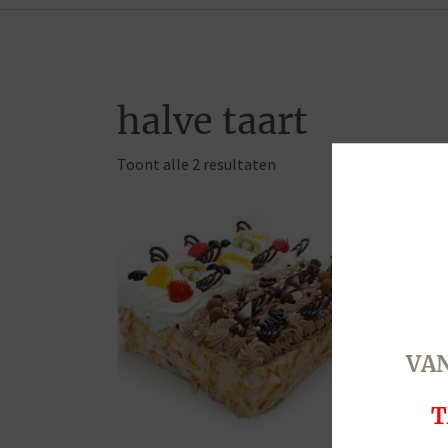
halve taart
Toont alle 2 resultaten
VAN
T