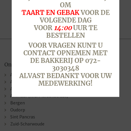
OM
TAART EN GEBAK
VOOR DE
VOLGENDE DAG
VOOR
14:00
UUR TE
BESTELLEN
VOOR VRAGEN KUNT U
CONTACT OPNEMEN MET
DE BAKKERIJ OP 072-
Onze winkels
3030348
Alkmaar (Berenkoog)
ALVAST BEDANKT VOOR UW
Alkmaar (Stationsweg)
MEDEWERKING!
Alkmaar (Laat )
Alkmaar (N.G. Piersonstraat)
Bergen
Oudorp
Sint Pancras
Zuid-Scharwoude