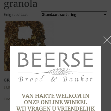
granola
Enig resultaat
GRANOLA
€
7,50
VAN HARTE WELKOM IN
Toevoegen aan winkelwagen
ONZE ONLINE WINKEL
WIJ VRAGEN U VRIENDELIJK