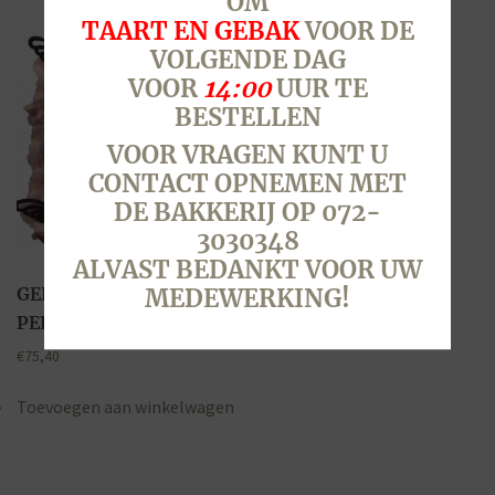
OM
TAART EN GEBAK
VOOR DE
VOLGENDE DAG
VOOR
14:00
UUR TE
BESTELLEN
VOOR VRAGEN KUNT U
CONTACT OPNEMEN MET
DE BAKKERIJ OP 072-
3030348
ALVAST BEDANKT VOOR UW
GENDER TAART, 28
MEDEWERKING!
PERSONEN
€
75,40
Toevoegen aan winkelwagen