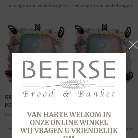
Toevoegen aan winkelwagen
Toevoegen aan winkelwagen
GENDER TAART, 20
GENDER TAART, 24
PERSONEN
PERSONEN
VAN HARTE WELKOM IN
€
57,00
€
66,20
ONZE ONLINE WINKEL
Toevoegen aan winkelwagen
Toevoegen aan winkelwagen
WIJ VRAGEN U VRIENDELIJK