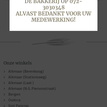
DE BAKKERIJ OP 072-
3030348
ALVAST BEDANKT VOOR UW
MEDEWERKING!
Onze winkels
Alkmaar (Berenkoog)
Alkmaar (Stationsweg)
Alkmaar (Laat )
Alkmaar (N.G. Piersonstraat)
Bergen
Oudorp
Sint Pancras