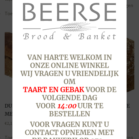
Toevoegen aan winkelwagen
Toevoegen aan winkelwagen
VAN HARTE WELKOM IN
ONZE ONLINE WINKEL
WIJ VRAGEN U VRIENDELIJK
OM
TAART EN GEBAK
VOOR DE
VOLGENDE DAG
VOOR
14:00
UUR TE
DUIN DONKER, BRUIN
DESEM, BRUIN TARWE
BESTELLEN
MEERGRANEN, HALF
(MIDDENBROOD)
VOOR VRAGEN KUNT U
€
2,10
€
3,30
CONTACT OPNEMEN MET
Toevoegen aan winkelwagen
Toevoegen aan winkelwagen