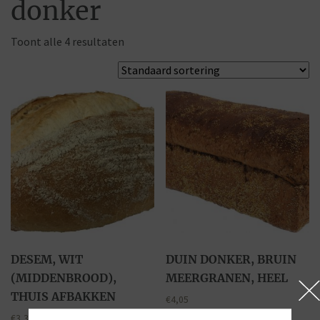
donker
Toont alle 4 resultaten
DESEM, WIT
DUIN DONKER, BRUIN
(MIDDENBROOD),
MEERGRANEN, HEEL
THUIS AFBAKKEN
€
4,05
€
3,30