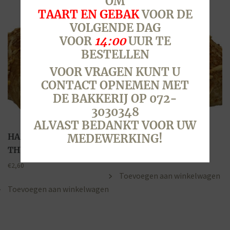
OM
TAART EN GEBAK
VOOR DE
VOLGENDE DAG
VOOR
14:00
UUR TE
BESTELLEN
VOOR VRAGEN KUNT U
CONTACT OPNEMEN MET
DE BAKKERIJ OP 072-
3030348
ALVAST BEDANKT VOOR UW
HAMKAAS BROODJE,
HAMKAAS BROODJE
MEDEWERKING!
THUIS AFBAKKEN
€
2,60
€
2,60
Toevoegen aan winkelwagen
Toevoegen aan winkelwagen