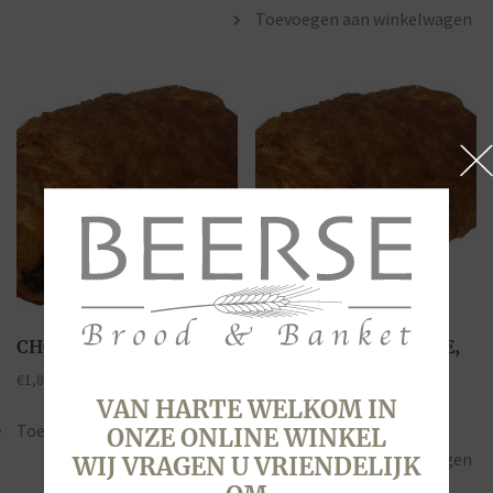
Toevoegen aan winkelwagen
CHOCOLADE BROODJE
CHOCOLADE BROODJE,
THUIS AFBAKKEN
€
1,80
VAN HARTE WELKOM IN
€
1,80
Toevoegen aan winkelwagen
ONZE ONLINE WINKEL
Toevoegen aan winkelwagen
WIJ VRAGEN U VRIENDELIJK