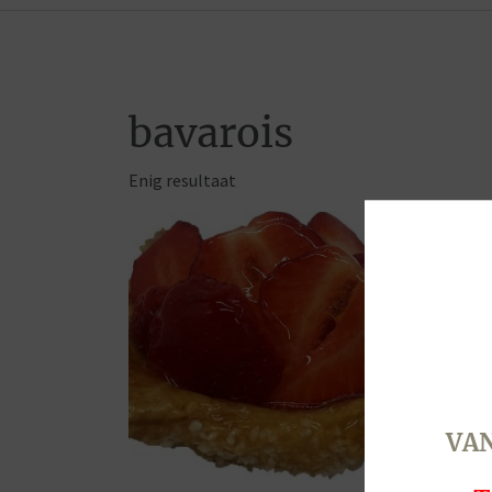
bavarois
Enig resultaat
VAN