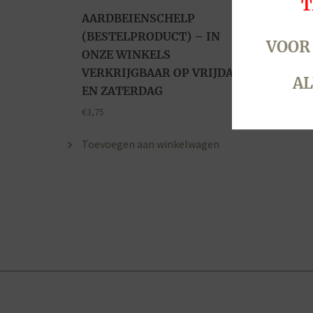
T
AARDBEIENSCHELP
(BESTELPRODUCT) – IN
VOOR
ONZE WINKELS
VERKRIJGBAAR OP VRIJDAG
AL
EN ZATERDAG
€
3,75
Toevoegen aan winkelwagen