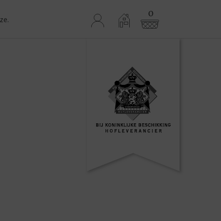
0
ze.