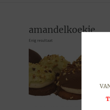
amandelkoekje
Enig resultaat
VAN
T