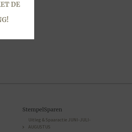
ET DE
NG!
StempelSparen
Uitleg & Spaaractie JUNI-JULI-
AUGUSTUS