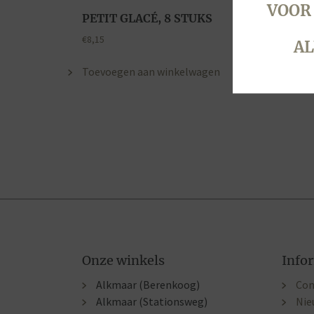
VOOR
PETIT GLACÉ, 8 STUKS
€
8,15
AL
Toevoegen aan winkelwagen
Onze winkels
Info
Alkmaar (Berenkoog)
Con
Alkmaar (Stationsweg)
Nie